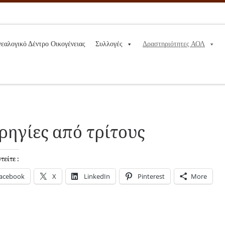
νεαλογικό Δέντρο Οικογένειας
Συλλογές
Δραστηριότητες ΑΟΛ
ρηγίες από τρίτους
είτε :
acebook
X
LinkedIn
Pinterest
More