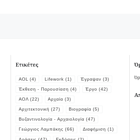
Ετικέτες
Ό
Όρ
AOL
(4)
Lifework
(1)
Έγραψαν
(3)
Έκθεση - Παρουσίαση
(4)
Έργο
(42)
Α
ΑΟΛ
(22)
Αρχαία
(3)
Αρχιτεκτονική
(27)
Βιογραφία
(5)
Βυζαντινολογία - Αρχαιολογία
(47)
Γεώργιος Λαμπάκης
(66)
Διαφήμιση
(1)
Δράσεις
(47)
Εκδόσεις
(2)