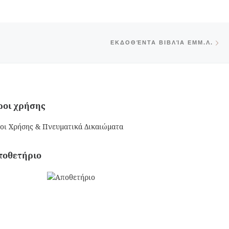
Ne
ΕΚΔΟΘΈΝΤΑ ΒΙΒΛΊΑ ΕΜΜ.Λ.
ροι χρήσης
οι Χρήσης & Πνευματικά Δικαιώματα
ποθετήριο