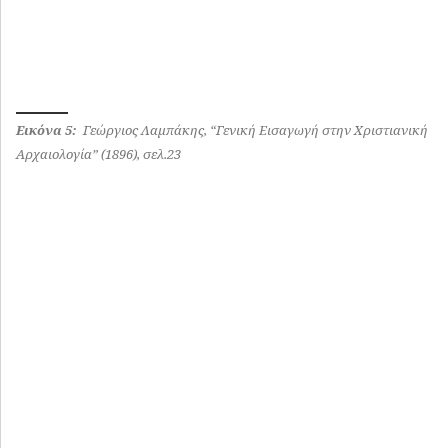
Εικόνα 6:
Γεώργιος Λαμπάκης, “Γενική Εισαγωγή στην Χριστιανική
Αρχαιολογία” (1896), σελ.24
και
Δεύτερον
τον Ιστορικό Fallmerayer, ότι “το έθνος
καθορίζεται από πολιτισμικούς και όχι από βιολογικούς
παράγοντες”.
Στον Λαμπάκη πρυτάνευε η αρχή ότι
“Έλληνες εισίν
οι της παιδεύσεως της ημετέρας μετέχοντες”
.