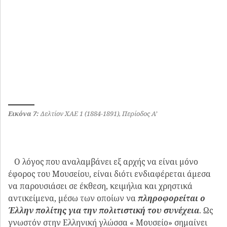
προστάτιδες των γραμμάτων και των τεχνών, κόρες του
Διός και της Μνημοσύνης. Είναι ο χώρος που διασώζεται
μέσω των γραμμάτων και των τεχνών, η αντίληψη και η
συνέχεια της ελληνικής φυλής. Ο ΓΛ έχοντας βαθειά
ελληνική παιδεία θεωρεί ότι ο Χριστιανισμός είναι η
συνέχεια της Εθνικής Θρησκείας μέσω της γλώσσας και
των χρηστικών αντικειμένων. Ο Έλληνας, άλλαξε
θρησκεία όχι όμως και συνήθειες:
«Ο Έλλην ενθουσιά εις το όνομα του Παρθενώνος,
αλλά εις το όνομα της Αγίας Σοφίας πίπτει μάρτυς ! Αν
δια τον πρώτον ομιλεί το ιδανικό του καλού, δια τον
Ναόν όμως της αγίας Σοφίας ομιλούσιν αυτά τα
μυχαίτατα πάσης Ελληνικής καρδίας !».