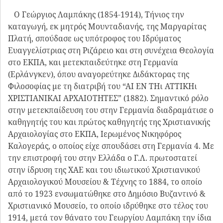
Ο Γεώργιος Λαμπάκης (1854-1914), Τήνιος την
καταγωγή, εκ μητρός Μουνταδιανής, της Μαργαρίτας
Πλατή, σπούδασε ως υπότροφος του Ιδρύματος
Ευαγγελίστριας στη Ριζάρειο και στη συνέχεια Θεολογία
στο ΕΚΠΑ, και μετεκπαιδεύτηκε στη Γερμανία
(Ερλάνγκεν), όπου αναγορεύτηκε Διδάκτορας της
Φιλοσοφίας με τη διατριβή του “ΑΙ ΕΝ Τῌ ΑΤΤΙΚῌ
ΧΡΙΣΤΙΑΝΙΚΑΙ ΑΡΧΑΙΟΤΗΤΕΣ” (1882). Σημαντικό ρόλο
στην μετεκπαίδευση του στην Γερμανία διαδραμάτισε ο
καθηγητής του και πρώτος καθηγητής της Χριστιανικής
Αρχαιολογίας στο ΕΚΠΑ, Ιερωμένος Νικηφόρος
Καλογεράς, ο οποίος είχε σπουδάσει στη Γερμανία 4. Με
την επιστροφή του στην Ελλάδα ο Γ.Λ. πρωτοστατεί
στην ίδρυση της ΧΑΕ και του ιδιωτικού Χριστιανικού
Αρχαιολογικού Μουσείου & Τέχνης το 1884, το οποίο
από το 1923 ενσωματώθηκε στο Δημόσιο Βυζαντινό &
Χριστιανικό Μουσείο, το οποίο ιδρύθηκε στο τέλος του
1914, μετά τον θάνατο του Γεωργίου Λαμπάκη την ίδια