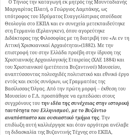
Ο Τήνιος την καταγωγή εκ μητρός της Μουνταδιανής
Μαργαρίτας Πλατή, ο Γεώργιος Λαμπάκης, ως
υπότροφος του Ιδρύματος Ευαγγελίστριας σπούδασε
Θεολογία στο ΕΚΠΑ και εν συνεχεία μετεκπαιδεύτηκε
στη Γερμανία (Ερλανγκεν), όπου αγορεύτηκε
Διδάκτορας της Φιλοσοφίας με τη διατριβή του «Αι εν τη
Αττική Χρισκιανικαί Αρχαιότηται»(1882). Με την
επιστροφή του στην Ελλάδα προέβη στην ίδρυση της
Χριστιανικής Αρχαιολογικής Εταιρείας (ΧΑΕ 1884) και
του Χριστιανικού (μετέπειτα Βυζαντινού) Μουσείου,
αναπτύσσοντας πολυσχιδές πολιτιστικό και εθνικό έργο
εντός και εκτός συνόρων, ως Γραμματέας της
Βασίλισσας Όλγας. Από την πρώτη μορφή – έκθεση του
Μουσείου ο Γ.Λ. προσπάθησε να εμπεδώσει στους
συγχρόνους του
την ιδέα της συνέχειας στην ιστορική
ταυτότητα του Ελληνισμού, με το Βυζάντιο
αναπόσπαστο και ουσιαστικό τμήμα της
. Την
επιδίωξη αυτή καλλιέργησε και όταν αργότερα ανέλαβε
τη διδασκαλία της Βυζαντινής Τέχνης στο ΕΚΠΑ,