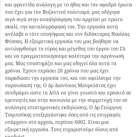
και φροντίδα ανάλογη με το ήθος και τον σφοδρό έρωτα
που έχει για τον Βυζαντινό πολιτισμό, μας οδήγησε
σιγά-σιγά στην αναψηλάφηση του αρχείου με πρώτο
σκαλί, την καταλογράφησή του. Την εργασία αυτή
ανέλαβε ο τότε υποψήφιος και νυν διδάκτορας Νικόλας
Φύσσας. Η εξαιρετική εργασία του μας βοήθησε να
αντιληφθούμε το εύρος και μέγεθος του έργου του ΓΛ
και να πραγματοποιήσουμε καλύτερα την οργάνωσή
μας. Μας υποστηρίζει και μας οδηγεί όλα αυτά τα
χρόνια. Έχουν περάσει 20 χρόνια που μας έχει
παραδώσει την εργασία του, και του οφείλουμε την
παρουσίασή της. Ο Δρ Διονύσιος Μουρελάτος έχει
συνδράμει ώστε το ΑΟΛ να γίνει γνωστό και προσιτό σε
ερευνητές και στην κοινωνία με την συμμετοχή του σε
ανάλογες επιστημονικές εκδηλώσεις. Ο Δρ Γεώργιος
Τσιμπούκης επεξεργάστηκε όσες από τις επιγραφές
υπάρχουν στο αρχείο, περίπου 6002. Είναι μια
εξαιρετική εργασία. Τους ευχαριστούμε όλους από
καρδιάς!