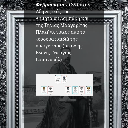
Φεβρουαρίου 1854
στην
του
Αθήνα, υιός του
αρκίνο
Δημητρίου Λαμπάκη και
ώς
της Τήνιας Μαργαρίτας
ς από
Πλατή/ύ, τρίτος από τα
άρμακο
τέσσερα παιδιά της
υ.
οικογένειας (Ιωάννης,
Ελένη, Γεώργιος,
Εμμανουήλ).