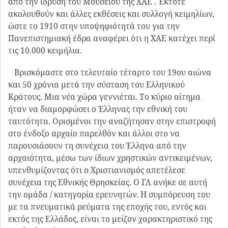
Εντός της Ελλάδος, με την ίδρυση της της ΧΑΕ &
του Χριστιανικού Μουσείου και Τέχνης.
Εκτός της Ελλάδος με την ενεργό συμμετοχή του,
ως εταίρος, Ακαδημιών και Αρχαιολογικών
σχολών, σε Ρώμη, Παρίσι, Βιέννη, Πετρούπολη,
Μαδρίτη, Λονδίνο κλπ και σε επιστημονικές
εταιρείες Βυζαντινολόγων, παρουσιάζοντας
ενδιαφέρουσα και εντυπωσιακή εξωστρέφεια.
Η ίδρυση της ΧΑΕ μπορεί να κατανοηθεί επίσης και
από την οπτική του Γ. Λαμπάκη, την τομή που
πραγματοποίησε να τοποθετήσει ισότιμα την
Χριστιανική διαδρομή του Έλληνα, δίπλα στην στείρα
προγονοπληξία και στην άγονη λογιοσύνη που
επικρατούσε (και μπορεί να ειπωθεί ότι μας κρατεί
ακόμα δέσμιους, σε παρωχημένες αντιλήψεις).
Συνοψίζοντας, ο Γ. Λαμπάκης με την ίδρυση του