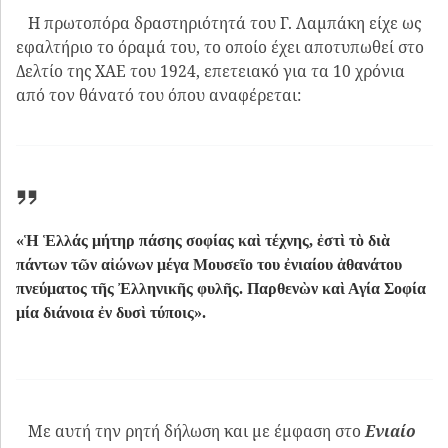
«Ἡ Ἑλλάς μήτηρ πάσης σοφίας καὶ τέχνης, ἐστὶ τὸ διὰ
πάντων τῶν αἰώνων μέγα Μουσεῖο του ἐνιαίου ἀθανάτου
πνεύματος τῆς Ἐλληνικῆς φυλῆς. Παρθενὼν καὶ Αγία Σοφία
μία διάνοια ἐν δυσὶ τύποις».
Με αυτή την ρητή δήλωση και με έμφαση στο
Ενιαίο
αθάνατο πνεύμα της Ελληνικής φυλής
θεωρούμε ότι
τοποθετείται η απάντηση του Έλληνα Θεολόγου /
Βυζαντινολόγου στους:
Πρώτον
σε