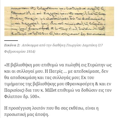
Εικόνα 2:
Απόκομμα από την διαθήκη Γεωργίου Λαμπάκη (17
Φεβρουαρίου 1914)
«Η βιβλιοθήκη μου επιθυμώ να πωληθή εις Ευρώπην ως
και αι συλλογαί μου. Η Πατρίς … με απεδοκίμασε, δεν
θα αποδοκιμάση και τας συλλογάς μου; Εκ του
τιμήματος της βιβλιοθήκης μου (Φρανκφούρτη & και εν
Παρισίοις) δια του κ. Millet επιθυμώ να δοθώσιν εις τον
Φιλιππον δρ. 500».
Η προσέγγιση λοιπόν που θα σας εκθέσω, είναι η
προσωπική μας άποψη.