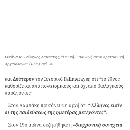
Στον 19ο αιώνα συζητήθηκε η «
διαχρονική συνέχεια
του ελληνικού έθνους
» με αφορμή την αμφισβήτησή
της, από μη Έλληνες. Πριν δεν συζητούσαν γι’ αυτήν,
καθώς δεν συζητεί κανείς για τα δεδομένα και
αυτονόητα. Γιαυτό επιλέξαμε στο συνέδριο αυτό που
διεξάγεται στην μητρώα γη του, να καταθέσουμε την
θέση μας ότι η ίδρυση της ΧΑΕ και του Χριστιανικού
Αρχαιολογικού Μουσείου & Τέχνης έχει συντελέσει στην
διαιώνιση της ιστορικής μνήμης του Έλληνα, επίκαιρο
θέμα εκείνη την εποχή και όχι μόνο.
Ας προσπαθήσουμε να δούμε την πίσω πλευρά αυτού
του οράματος και της σταδιοδρομίας του ΓΛ.
Με την άφιξή του από την Γερμανία, ασχολείται
επιμελώς με την ενημέρωση των Ελλήνων περί του
αντικειμένου της Χριστιανικής Αρχαιολογίας.
Αρθρογραφεί στον ημερήσιο και εβδομαδιαίο τύπο.