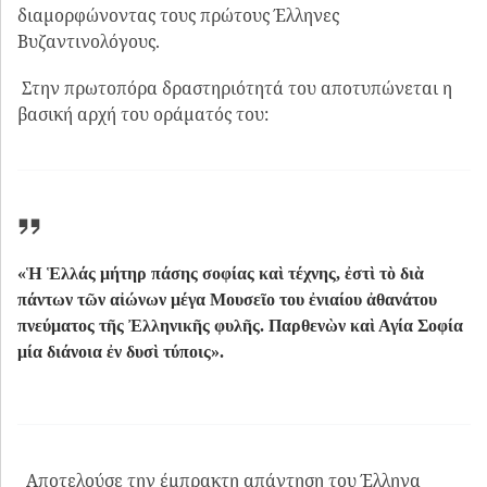
διαμορφώνοντας τους πρώτους Έλληνες
Βυζαντινολόγους.
Στην πρωτοπόρα δραστηριότητά του αποτυπώνεται η
βασική αρχή του οράματός του:
«Ἡ Ἑλλάς μήτηρ πάσης σοφίας καὶ τέχνης, ἐστὶ τὸ διὰ
πάντων τῶν αἰώνων μέγα Μουσεῖο του ἐνιαίου ἀθανάτου
πνεύματος τῆς Ἐλληνικῆς φυλῆς. Παρθενὼν καὶ Αγία Σοφία
μία διάνοια ἐν δυσὶ τύποις».
Αποτελούσε την έμπρακτη απάντηση του Έλληνα