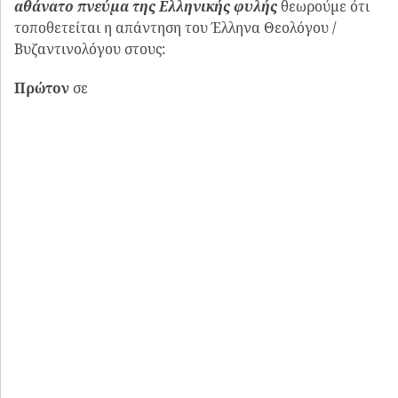
Εικόνα 5:
Γεώργιος Λαμπάκης, “Γενική Εισαγωγή στην Χριστιανική
Αρχαιολογία” (1896), σελ.23