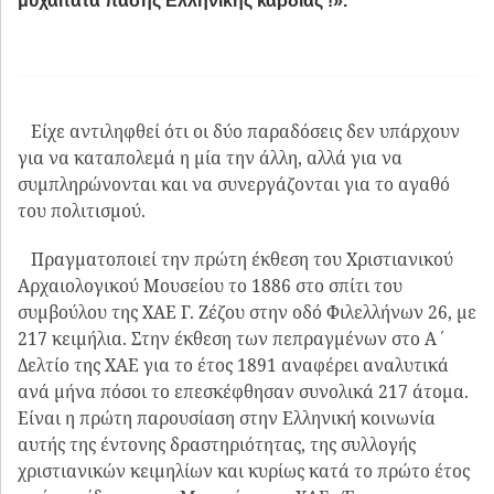
ώστε το 1910 στην υποψηφιότητά του για την
Πανεπιστημιακή έδρα αναφέρει ότι η ΧΑΕ κατέχει περί
τις 10.000 κειμήλια.
Βρισκόμαστε στο τελευταίο τέταρτο του 19ου αιώνα
και 50 χρόνια μετά την σύσταση του Ελληνικού
Κράτους. Μια νέα χώρα γεννιέται. Το κύριο αίτημα
ήταν να διαμορφώσει ο Έλληνας την εθνική του
ταυτότητα. Ορισμένοι την αναζήτησαν στην επιστροφή
στο ένδοξο αρχαίο παρελθόν και άλλοι στο να
παρουσιάσουν τη συνέχεια του Έλληνα από την
αρχαιότητα, μέσω των ίδιων χρηστικών αντικειμένων,
υπενθυμίζοντας ότι ο Χριστιανισμός απετέλεσε
συνέχεια της Εθνικής Θρησκείας. Ο ΓΛ ανήκε σε αυτή
την ομάδα / κατηγορία ερευνητών. Η συμπόρευση του
με τα πνευματικά ρεύματα της εποχής του, εντός και
εκτός της Ελλάδος, είναι το μείζον χαρακτηριστικό της
σταδιοδρομίας του.