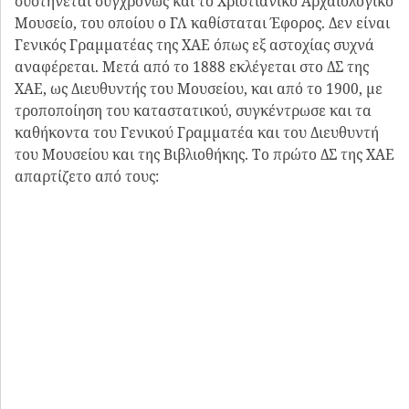
Εικόνα 7:
Δελτίον XAE 1 (1884-1891), Περίοδος A’
Ο λόγος που αναλαμβάνει εξ αρχής να είναι μόνο
έφορος του Μουσείου, είναι διότι ενδιαφέρεται άμεσα
να παρουσιάσει σε έκθεση, κειμήλια και χρηστικά
αντικείμενα, μέσω των οποίων να
πληροφορείται
ο
Έλλην πολίτης για την πολιτιστική του συνέχεια
. Ως
γνωστόν στην Ελληνική γλώσσα « Μουσείο» σημαίνει
τον χώρο λατρείας των Μουσών. Οι Μούσες είναι οι