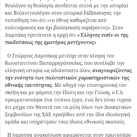
θεολόγου (η θεολογία συνδέεται στενά με την ιστορία)
και Βυζαντινολόγου στον ιστορικό Fallmerayer, την
πεποίθησή του ότι
«το έθνος καθορίζεται από
πολιτισμικούς και όχι βιολογικούς παράγοντες»
. Στον
Λαμπάκη πρυτάνευε η αρχή ότι
«Έλληνες εισίν οι της
παιδεύσεως της ημετέρας μετέχοντες»
Ο Γεώργιος Λαμπάκης μετέσχε στην κίνηση του
Κωνσταντίνου Παπαρρηγόπουλος, που συνέλαβε την
ελληνική ιστορία ως αδιάσπαστο όλον,
αναγνωρίζοντας
την ενότητα των πολιτιστικών χαρακτηριστικών της
εθνικής ταυτότητας
. Με οδηγό την επιστημονική του
σκέψη και με φάρους την Πίστη και την Γνώση, ο Γ.Λ.
πραγματοποίησε ένα τιτάνιο έργο, ενώ δεν είναι τυχαίο
ότι μέχρι τον θάνατό του τα μέλη όλων των Διοικητικών
Συμβουλίων της ΧΑΕ προήλθαν από την ίδια ιδεολογική
ομάδα και υπηρέτησαν τους ίδιους εθνικούς σκοπούς.
Η παρούσα ανακοίνωση αφιερώνεται στον πρωτοπόρο