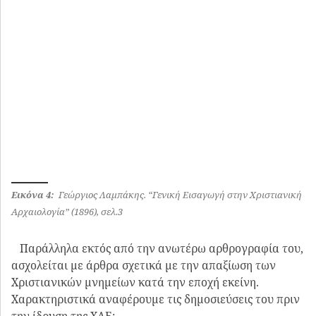
Εικόνα 4:
Γεώργιος Λαμπάκης. “Γενική Εισαγωγή στην Χριστιανική
Αρχαιολογία” (1896), σελ.3
Παράλληλα εκτός από την ανωτέρω αρθρογραφία του,
ασχολείται με άρθρα σχετικά με την απαξίωση των
Χριστιανικών μνημείων κατά την εποχή εκείνη.
Χαρακτηριστικά αναφέρουμε τις δημοσιεύσεις του πριν
την ίδρυση της ΧΑΕ:
06/07/1881 ΠΑΡΝΑΣΣΟΣ ΠΕΡΙΟΔΙΚΟ -Η ΜΟΝΗ
ΚΑΙΣΑΡΙΑΝΗΣ – ΥΠΟ ΑΡΧΑΙΟΛΟΓΙΚΗΝ ΚΑΙ
ΧΡΙΣΤΙΑΝΙΚΗΝ ΕΠΟΨΙΝ
15/08/1882 ΕΣΠΕΡΟΣ ΠΕΡΙΟΔΙΚΟ- Η ΜΟΝΗ ΤΗΣ
ΦΑΝΕΡΩΜΕΝΗΣ
30/09/1883 ΑΙΩΝ – ΕΦΗΜΕΡΙΔΑ- ΚΑΤΑΣΤΑΣΙΣ ΤΩΝ ΠΑΡ’