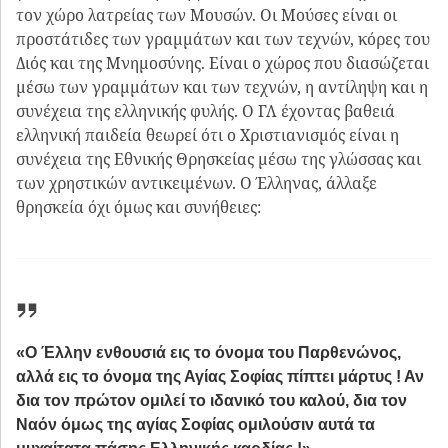
Είχε αντιληφθεί ότι οι δύο παραδόσεις δεν υπάρχουν
για να καταπολεμά η μία την άλλη, αλλά για να
συμπληρώνονται και να συνεργάζονται για το αγαθό
του πολιτισμού.
Πραγματοποιεί την πρώτη έκθεση του Χριστιανικού
Αρχαιολογικού Μουσείου το 1886 στο σπίτι του
συμβούλου της ΧΑΕ Γ. Ζέζου στην οδό Φιλελλήνων 26, με
217 κειμήλια. Στην έκθεση των πεπραγμένων στο Α΄
Δελτίο της ΧΑΕ για το έτος 1891 αναφέρει αναλυτικά
ανά μήνα πόσοι το επεσκέφθησαν συνολικά 217 άτομα.
Είναι η πρώτη παρουσίαση στην Ελληνική κοινωνία
αυτής της έντονης δραστηριότητας, της συλλογής
χριστιανικών κειμηλίων και κυρίως κατά το πρώτο έτος
από την ίδρυση του Μουσείου της ΧΑΕ . Έκτοτε
ακολουθούν και άλλες εκθέσεις και συλλογή κειμηλίων,