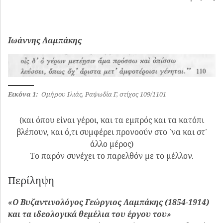
Ιωάννης Λαμπάκης
Εικόνα 1:
Ομήρου Ιλιάς, Ραψωδία Γ, στίχος 109/1101
(και όπου είναι γέροι, και τα εμπρός και τα κατόπι
βλέπουν, και ό,τι συμφέρει προνοούν στο ᾽να και στ᾽
άλλο μέρος)
Το παρόν συνέχει το παρελθόν με το μέλλον.
Περίληψη
«Ο Βυζαντινολόγος Γεώργιος Λαμπάκης (1854-1914)
και τα ιδεολογικά θεμέλια του έργου του»