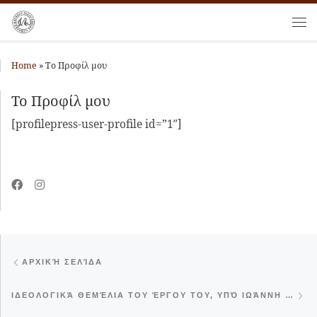
Skip to content
Me
Home
»
Το Προφίλ μου
Το Προφίλ μου
[profilepress-user-profile id=”1″]
Post navigation
Previous post
ΑΡΧΙΚΉ ΣΕΛΊΔΑ
Ne
ΙΔΕΟΛΟΓΙΚΆ ΘΕΜΈΛΙΑ ΤΟΥ ΈΡΓΟΥ ΤΟΥ, ΥΠΌ ΙΩΆΝΝΗ ΛΑΜΠΆΚΗ