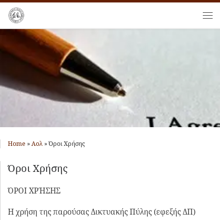
Skip to content
Me
Home
»
Αολ
»
Όροι Χρήσης
Όροι Χρήσης
ΌΡΟΙ ΧΡΉΣΗΣ
Η χρήση της παρούσας Δικτυακής Πύλης (εφεξής ΔΠ)