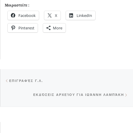
Μοιραστείτε :
Facebook
X
LinkedIn
Pinterest
More
Post navigation
Previous post
ΕΠΙΓΡΑΦΈΣ Γ.Λ.
Ne
ΕΚΔΌΣΕΙΣ ΑΡΧΕΊΟΥ ΓΙΑ ΙΩΆΝΝΗ ΛΑΜΠΆΚΗ