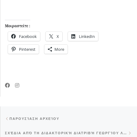
Μοιραστείτε :
Facebook
X
LinkedIn
Pinterest
More
Post navigation
Previous post
ΠΑΡΟΥΣΊΑΣΗ ΑΡΧΕΊΟΥ
Ne
ΣΧΈΔΙΑ ΑΠΌ ΤΗ ΔΙΔΑΚΤΟΡΙΚΉ ΔΙΑΤΡΙΒΉ ΓΕΩΡΓΊΟΥ ΛΑΜΠΆΚΗ