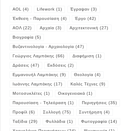
AOL
(4)
Lifework
(1)
Έγραψαν
(3)
Έκθεση - Παρουσίαση
(4)
Έργο
(42)
ΑΟΛ
(22)
Αρχαία
(3)
Αρχιτεκτονική
(27)
Βιογραφία
(5)
Βυζαντινολογία - Αρχαιολογία
(47)
Γεώργιος Λαμπάκης
(66)
Διαφήμιση
(1)
Δράσεις
(47)
Εκδόσεις
(2)
Εμμανουήλ Λαμπάκης
(9)
Θεολογία
(4)
Ιωάννης Λαμπάκης
(17)
Καλές Τέχνες
(9)
Μοτοσυκλέτες
(1)
Οικογενειακά
(1)
Παρουσίαση - Τηλεόραση
(1)
Περιηγήσεις
(35)
Προφίλ
(6)
Συλλογή
(75)
Συντήρηση
(4)
Ταξίδια
(29)
Φυλλάδια
(1)
Φωτογραφία
(14)