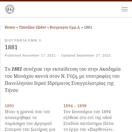
Skip to content
Me
Home
»
Timeline Slider
»
Βιογραφία Εμμ.Λ.
»
1881
ΒΙΟΓΡΑΦΊΑ ΕΜΜ.Λ.
1881
Published
November 17, 2021
-
Updated
September 27, 2022
Το
1881
συνέχισε την εκπαίδευση του στην Ακαδημία
του Μονάχου κοντά στον Ν. Γύζη, με υποτροφίες του
Πανελληνίου Ιερού Ιδρύματος Ευαγγελιστρίας της
Τήνου
1895
1894 – 1898
Ήταν η χρονιά που του
Τον Ιανουάριο του 1894
απονεμήθηκε το
εξέθεσε στο επί της οδού
παράσημο του Αργυρού
Σταδίου κατάστημα Πέπα
Σταυρού του Σωτήρος για
το έργο του «Παρθενών».