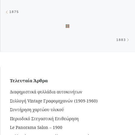
Post navigation
Previous post
1875
BACK TO POST LIST
Ne
1883
Τελευταία Άρθρα
Διαφημιστικά φυλλάδια αυτοκινήτων
Συλλογή Vintage Γραφομηχανών (1909-1960)
Συντήρηση χαρτώου υλικού
Περιοδικό Στεγαστική Επιθεώρηση
Le Panorama Salon – 1900