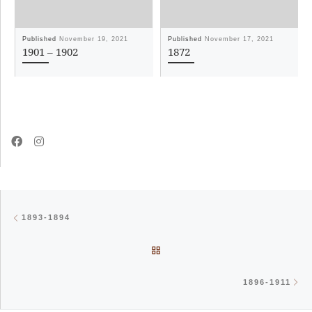
Published
November 19, 2021
Published
November 17, 2021
1901 – 1902
1872
Post navigation
Previous post
1893-1894
BACK TO POST LIST
Ne
1896-1911