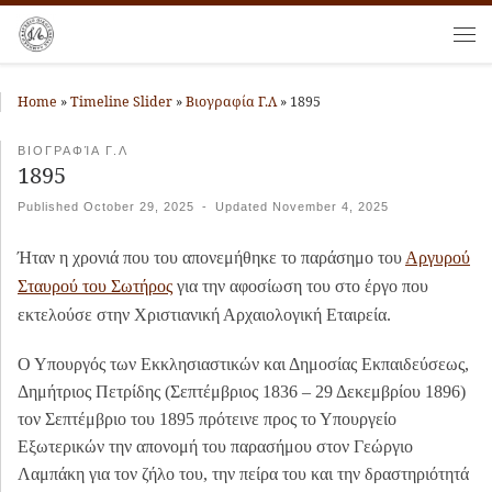
Skip to content
Me
Home
»
Timeline Slider
»
Βιογραφία Γ.Λ
»
1895
ΒΙΟΓΡΑΦΊΑ Γ.Λ
1895
Published
October 29, 2025
-
Updated
November 4, 2025
Ήταν η χρονιά που του απονεμήθηκε το παράσημο του
Αργυρού
Σταυρού του Σωτήρος
για την αφοσίωση του στο έργο που
εκτελούσε στην Χριστιανική Αρχαιολογική Εταιρεία.
Ο Υπουργός των Εκκλησιαστικών και Δημοσίας Εκπαιδεύσεως,
Δημήτριος Πετρίδης (Σεπτέμβριος 1836 – 29 Δεκεμβρίου 1896)
τον Σεπτέμβριο του 1895 πρότεινε προς το Υπουργείο
Εξωτερικών την απονομή του παρασήμου στον Γεώργιο
Λαμπάκη για τον ζήλο του, την πείρα του και την δραστηριότητά