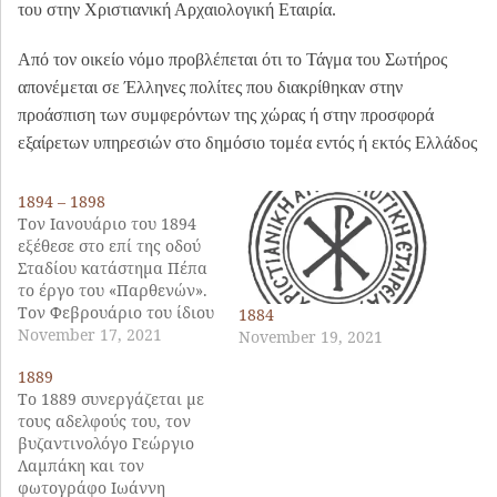
του στην Χριστιανική Αρχαιολογική Εταιρία.
Από τον οικείο νόμο προβλέπεται ότι το Τάγμα του Σωτήρος
απονέμεται σε Έλληνες πολίτες που διακρίθηκαν στην
προάσπιση των συμφερόντων της χώρας ή στην προσφορά
εξαίρετων υπηρεσιών στο δημόσιο τομέα εντός ή εκτός Ελλάδος
1894 – 1898
Τον Ιανουάριο του 1894
εξέθεσε στο επί της οδού
Σταδίου κατάστημα Πέπα
το έργο του «Παρθενών».
Τον Φεβρουάριο του ίδιου
1884
χρόνου, στο ίδιο
November 17, 2021
November 19, 2021
κατάστημα, εξέθεσε τα
1889
έργα του «Τυφλή
Το 1889 συνεργάζεται με
γυναίκα» και
τους αδελφούς του, τον
«Βοϊδοκεφαλή». Τον
βυζαντινολόγο Γεώργιο
Φεβρουάριο του 1895
Λαμπάκη και τον
εκθέτει στο πιλοπωλείο
φωτογράφο Ιωάννη
Κατσίμπαλη έργο του, που