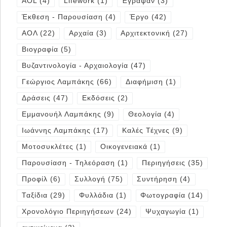
AOL
(4)
Lifework
(1)
Έγραψαν
(3)
Έκθεση - Παρουσίαση
(4)
Έργο
(42)
ΑΟΛ
(22)
Αρχαία
(3)
Αρχιτεκτονική
(27)
Βιογραφία
(5)
Βυζαντινολογία - Αρχαιολογία
(47)
Γεώργιος Λαμπάκης
(66)
Διαφήμιση
(1)
Δράσεις
(47)
Εκδόσεις
(2)
Εμμανουήλ Λαμπάκης
(9)
Θεολογία
(4)
Ιωάννης Λαμπάκης
(17)
Καλές Τέχνες
(9)
Μοτοσυκλέτες
(1)
Οικογενειακά
(1)
Παρουσίαση - Τηλεόραση
(1)
Περιηγήσεις
(35)
Προφίλ
(6)
Συλλογή
(75)
Συντήρηση
(4)
Ταξίδια
(29)
Φυλλάδια
(1)
Φωτογραφία
(14)
Χρονολόγιο Περιηγήσεων
(24)
Ψυχαγωγία
(1)