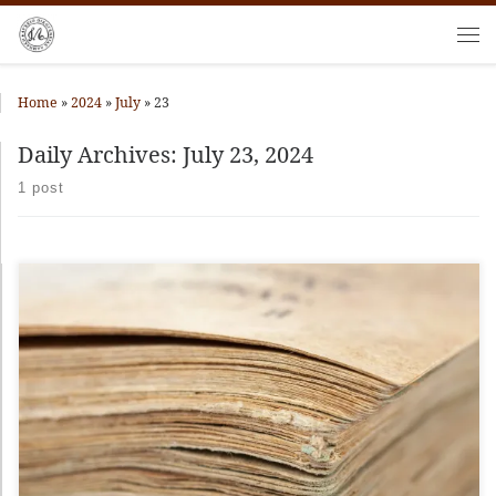
Skip to content
Me
Home
»
2024
»
July
»
23
Daily Archives:
July 23, 2024
1 post
Με μεγάλη χαρά δεχτήκαμε την επικοινωνία (μέσω messenger) της
κας Σφετούδη Βαγγελίτσα η οποία μας πληροφόρησε πως βρήκε
στοιχεία για […]