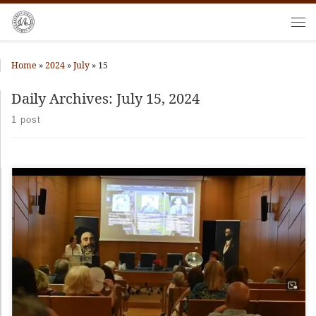
Skip to content
Me
Home
»
2024
»
July
»
15
Daily Archives:
July 15, 2024
1 post
Με χαρά σας παρουσιάζουμε την παρουσίαση του ψηφιακού
αποθετηρίου που έγινε στις 25 Μαΐου 2024 κατά το 43ο Συμπόσιο
Βυζαντινής […]