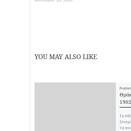
Καβάλα
16/08/1902
(Νεάπολη)
YOU MAY ALSO LIKE
Publi
Θράκ
1902
Το Οδο
Συνεχί
τις φω