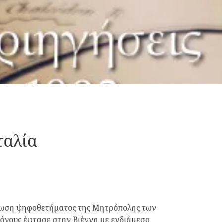
ταλία
σωση ψηφοθετήματος της Μητρόπολης των
όγους έφτασε στην Βιέννη με ενδιάμεσο