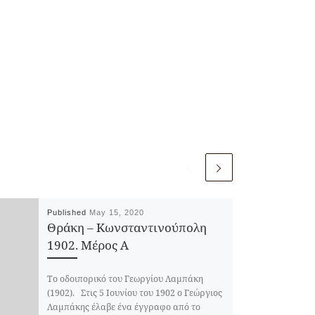
Δελτίο ΧΑΕ Ε’
,
Περιηγήσεις Ε’
ΑΟΛ Ημερολόγια
81 (1902)
,
228
(1902)
,
229 (1902)
Published
May 15, 2020
Θράκη – Κωνσταντινούπολη
1902. Μέρος Α
Το οδοιπορικό του Γεωργίου Λαμπάκη
(1902). Στις 5 Ιουνίου του 1902 ο Γεώργιος
Λαμπάκης έλαβε ένα έγγραφο από το