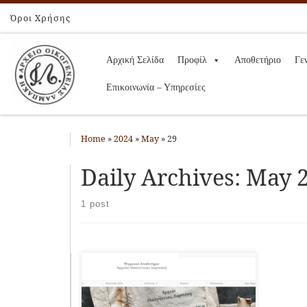
Όροι Χρήσης
Skip to content
Αρχική Σελίδα
Προφίλ
Αποθετήριο
Γε
Επικοινωνία – Υπηρεσίες
Home
»
2024
»
May
»
29
Daily Archives:
May 2
1 post
25/5/2024 43ο Συμπόσιο Βυζαντινής
και Μεταβυζαντινής Αρχαιολογίας και
Τέχνης της Χριστιανικής