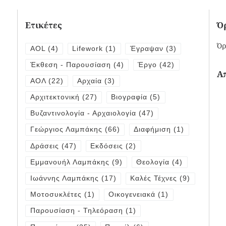
Ετικέτες
Ό
Όρ
AOL
(4)
Lifework
(1)
Έγραψαν
(3)
Έκθεση - Παρουσίαση
(4)
Έργο
(42)
Α
ΑΟΛ
(22)
Αρχαία
(3)
Αρχιτεκτονική
(27)
Βιογραφία
(5)
Βυζαντινολογία - Αρχαιολογία
(47)
Γεώργιος Λαμπάκης
(66)
Διαφήμιση
(1)
Δράσεις
(47)
Εκδόσεις
(2)
Εμμανουήλ Λαμπάκης
(9)
Θεολογία
(4)
Ιωάννης Λαμπάκης
(17)
Καλές Τέχνες
(9)
Μοτοσυκλέτες
(1)
Οικογενειακά
(1)
Παρουσίαση - Τηλεόραση
(1)