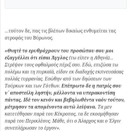
…τούτον δε, πας τις βλέπων δικαίως ενθυμείται τας
στροφάς του Βύρωνος.
«Θνητέ το ερυθρόχρουν του προσώπου σου μοι
εξαγγέλλει ότι είσαι Άγγλος
(τω είπεν η Αθηνά)…
Στρέψον τους οφθαλμούς πέριξ σου. Εδώ, επιζώσα τω
πολέμω και τη πυρκαϊά, είδον εκ διαδοχής εκπνευσάσας
πολλάς τυρρανίας. Εσώθην από των δηώσεων των
Τούρκων και των Γότθων.
Επέπρωτο δε η πατρίς σου
ν΄αποστείλη ληστήν, μέλλοντα να υπερακοντίση
πάντας.
Ιδέ τον κενόν και βεβηλωθέντα ναόν τούτον,
μέτρησον τα απομένοντα αυτώ λείψανα.
Τα μεν
κατετέθησαν παρά του Κέκροπος, τα δε εκοσμήθησαν
παρά του Περικλέους. Μάθε, ότι ο Άλαρχος και ο Έλγιν
συνεπλήρωσαν το έργον».