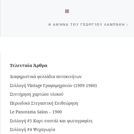
BACK TO POST LIST
Ne
Η ΑΘΉΝΑ ΤΟΥ ΓΕΩΡΓΊΟΥ ΛΑΜΠΆΚΗ
Τελευταία Άρθρα
Διαφημιστικά φυλλάδια αυτοκινήτων
Συλλογή Vintage Γραφομηχανών (1909-1960)
Συντήρηση χαρτώου υλικού
Περιοδικό Στεγαστική Επιθεώρηση
Le Panorama Salon – 1900
Συλλογή #5 Καρτ-ποστάλ και φωτογραφίες
Συλλογή #4 Ψυχαγωγία