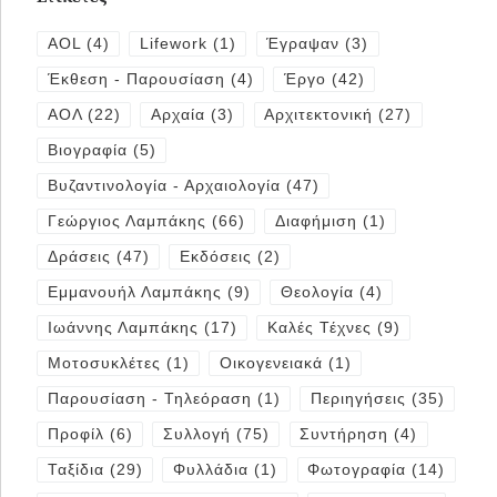
AOL
(4)
Lifework
(1)
Έγραψαν
(3)
Έκθεση - Παρουσίαση
(4)
Έργο
(42)
ΑΟΛ
(22)
Αρχαία
(3)
Αρχιτεκτονική
(27)
Βιογραφία
(5)
Βυζαντινολογία - Αρχαιολογία
(47)
Γεώργιος Λαμπάκης
(66)
Διαφήμιση
(1)
Δράσεις
(47)
Εκδόσεις
(2)
Εμμανουήλ Λαμπάκης
(9)
Θεολογία
(4)
Ιωάννης Λαμπάκης
(17)
Καλές Τέχνες
(9)
Μοτοσυκλέτες
(1)
Οικογενειακά
(1)
Παρουσίαση - Τηλεόραση
(1)
Περιηγήσεις
(35)
Προφίλ
(6)
Συλλογή
(75)
Συντήρηση
(4)
Ταξίδια
(29)
Φυλλάδια
(1)
Φωτογραφία
(14)