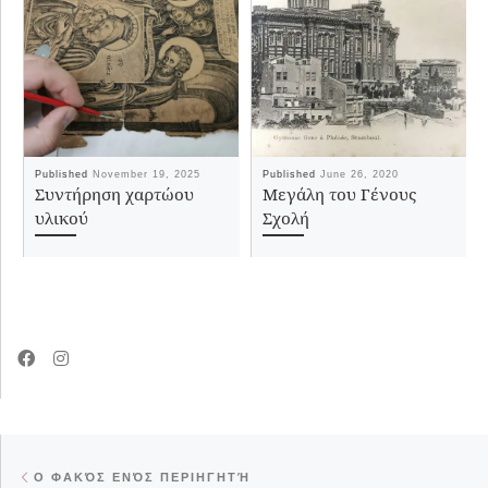
Published
November 19, 2025
Published
June 26, 2020
Συντήρηση χαρτώου
Μεγάλη του Γένους
υλικού
Σχολή
Post navigation
Previous post
Ο ΦΑΚΌΣ ΕΝΌΣ ΠΕΡΙΗΓΗΤΉ