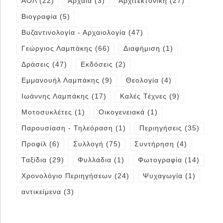
ΑΟΛ
(22)
Αρχαία
(3)
Αρχιτεκτονική
(27)
Βιογραφία
(5)
Βυζαντινολογία - Αρχαιολογία
(47)
Γεώργιος Λαμπάκης
(66)
Διαφήμιση
(1)
Δράσεις
(47)
Εκδόσεις
(2)
Εμμανουήλ Λαμπάκης
(9)
Θεολογία
(4)
Ιωάννης Λαμπάκης
(17)
Καλές Τέχνες
(9)
Μοτοσυκλέτες
(1)
Οικογενειακά
(1)
Παρουσίαση - Τηλεόραση
(1)
Περιηγήσεις
(35)
Προφίλ
(6)
Συλλογή
(75)
Συντήρηση
(4)
Ταξίδια
(29)
Φυλλάδια
(1)
Φωτογραφία
(14)
Χρονολόγιο Περιηγήσεων
(24)
Ψυχαγωγία
(1)
αντικείμενα
(3)