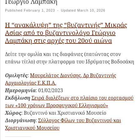
Γεώργιο Λαμπάκη
Published
February 1, 2023
-
Updated
March 10, 2026
Η “ανακάλυψη” της “βυζαντινής” Μικράς
Ασίας από το βυζαντινολόγο Γεώργιο
Λαμπάκη στις αρχές του 20ού αιώνα
Δείτε την ομιλία και τις διαφάνιες (πατώντας στον
επάνω τίτλο) στην πλατφορμα του Ιδρύματος Βοδοσάκη
Ομιλητές
:
Μουρελάτος Διονύσης,
Δρ Βυζαντινής
Αρχαιολογίας Ε.Κ.Π.Α.
Ημερομηνία
:
01/02/2023
Εκδήλωση
Σειρά διαλέξεων στο πλαίσιο του εορτασμού
των «100 χρόνων Προσφυγικού Ελληνισμού»
Χώρος
:
Βυζαντινό και Χριστιανικό Μουσείο
Διοργάνωση
:
Σύλλογος Φίλων του Βυζαντινού και
Χριστιανικού Μουσείου